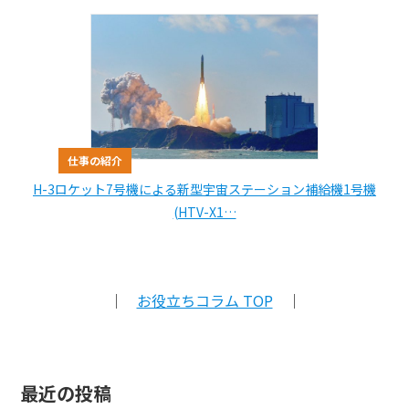
仕事の紹介
H-3ロケット7号機による新型宇宙ステーション補給機1号機
(HTV-X1…
｜
お役立ちコラム TOP
｜
最近の投稿