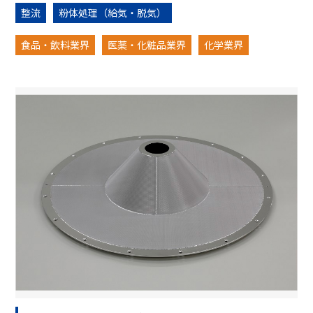
整流
粉体処理（給気・脱気）
食品・飲料業界
医薬・化粧品業界
化学業界