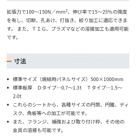
2
拡張力で100～150N／ｍｍ
、伸び率で15～25％の強度
を有し、切断、孔あけ、打抜き、絞り加工に適応できま
す。 また、ＴＩＧ、プラズマなどの溶接加工も適用可能
です。
寸法
標準サイズ（焼結時パネルサイズ）500×1000mm
標準板厚 Ｄタイプ…0.7～1.3t Ｔタイプ…1.5～
2.0t
これらのシートから、各種サイズの円筒、円錐、ディ
スク、角板等への加工が可能です。
また、フランジ、補強および取り付け枠、その他の
金具の溶接も可能です。