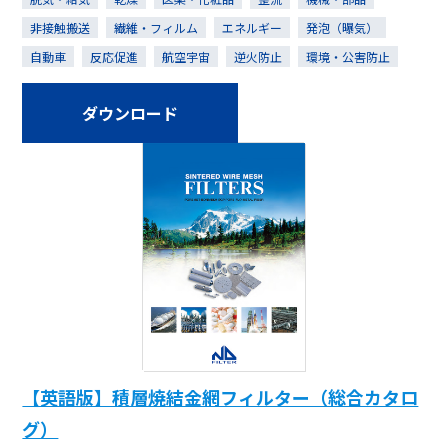
非接触搬送
繊維・フィルム
エネルギー
発泡（曝気）
自動車
反応促進
航空宇宙
逆火防止
環境・公害防止
ダウンロード
【英語版】積層焼結金網フィルター（総合カタロ
グ）