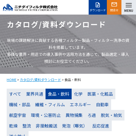
ダウンロード
問合せ
MENU
カタログ/資料ダウンロード
現場の課題解決に貢献する各種フィルター製品・フィルター洗浄の資
料を掲載しています。
多様な業界・用途での導入事例や活用方法を通じて、製品選定・導入
検討にお役立てください。
HOME
>
カタログ/資料ダウンロード
> 食品・飲料
すべて
業界共通
食品・飲料
化学
医薬・化粧品
機械・部品
繊維・フィルム
エネルギー
自動車
航空宇宙
環境・公害防止
異物捕集
ろ過
脱気・給気
乾燥
整流
非接触搬送
発泡（曝気）
反応促進