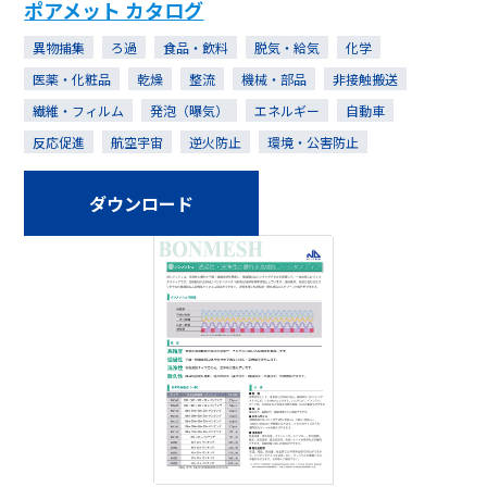
ポアメット カタログ
異物捕集
ろ過
食品・飲料
脱気・給気
化学
医薬・化粧品
乾燥
整流
機械・部品
非接触搬送
繊維・フィルム
発泡（曝気）
エネルギー
自動車
反応促進
航空宇宙
逆火防止
環境・公害防止
ダウンロード