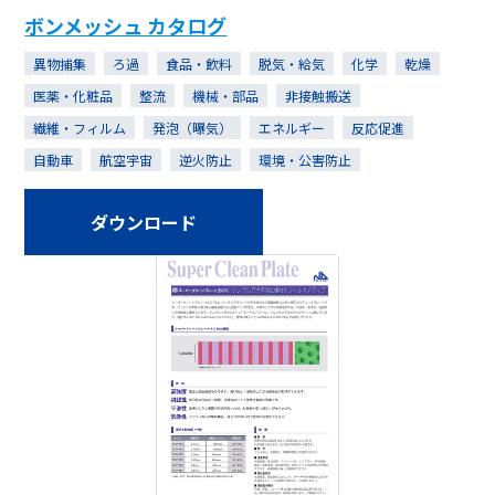
ボンメッシュ カタログ
異物捕集
ろ過
食品・飲料
脱気・給気
化学
乾燥
医薬・化粧品
整流
機械・部品
非接触搬送
繊維・フィルム
発泡（曝気）
エネルギー
反応促進
自動車
航空宇宙
逆火防止
環境・公害防止
ダウンロード