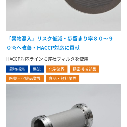
「異物混入」リスク低減・歩留まり率８０〜９
０％へ改善・HACCP対応に貢献
HACCP対応ラインに弊社フィルタを使用
異物捕集
整流
化学業界
精密機械部品
医薬・化粧品業界
食品・飲料業界