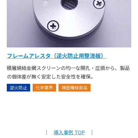
フレームアレスタ（逆火防止用整流板）
積層焼結金網スクリーンの均一な開孔・圧損から、製品
の個体差が無く安定した安全性を確保。
逆火防止
化学業界
精密機械部品
｜
導入事例 TOP
｜