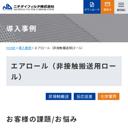
ダウンロード
問合せ
MENU
導入事例
HOME
>
導入事例
> エアロール（非接触搬送用ロール）
エアロール（非接触搬送用ロー
ル）
非接触搬送
反応促進
化学業界
お客様の課題/お悩み