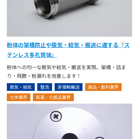
粉体の架橋防止や脱気・給気・搬送に適する『ス
テンレス多孔質体』
粉体への均一な脱気や給気・搬送を実現。架橋・詰ま
り・飛散・粉漏れを改善します！
脱気・給気
整流
非接触搬送
食品・飲料業界
化学業界
医薬・化粧品業界